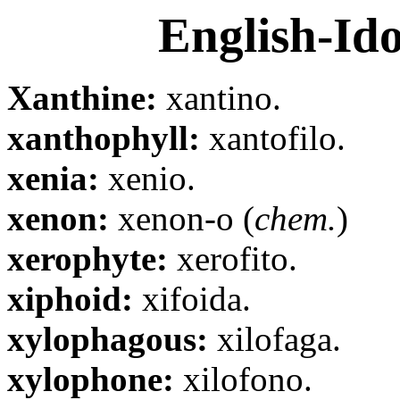
English-Ido
Xanthine:
xantino.
xanthophyll:
xantofilo.
xenia:
xenio.
xenon:
xenon-o (
chem.
)
xerophyte:
xerofito.
xiphoid:
xifoida.
xylophagous:
xilofaga.
xylophone:
xilofono.