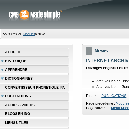
Vous êtes ici :
Modules
»
News
News
ACCUEIL
INTERNET ARCHI
HISTORIQUE
Ouvrages originaux ou tr
APPRENDRE
DICTIONNAIRES
Archives Ido de Br
Archives Ido de Go
CONVERTISSEUR PHONETIQUE IPA
Return : -
PUBLICATIONS
PUBLICATIONS
Page précédente :
Module
AUDIOS - VIDEOS
Page suivante :
Menu Man
BLOGS EN IDO
LIENS UTILES