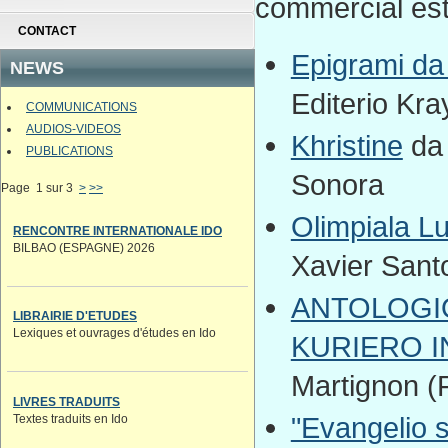
commercial est 
CONTACT
Epigrami da
NEWS
Editerio Kr
COMMUNICATIONS
AUDIOS-VIDEOS
Khristine
da 
PUBLICATIONS
Sonora
Page 1 sur 3
>
>>
Olimpiala Lu
RENCONTRE INTERNATIONALE IDO
BILBAO (ESPAGNE) 2026
Xavier Santo
ANTOLOGIO
LIBRAIRIE D'ETUDES
Lexiques et ouvrages d'études en Ido
KURIERO 
Martignon (
LIVRES TRADUITS
"Evangelio 
Textes traduits en Ido