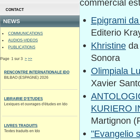
commercial est 
CONTACT
Epigrami da
NEWS
Editerio Kr
COMMUNICATIONS
AUDIOS-VIDEOS
Khristine
da 
PUBLICATIONS
Sonora
Page 1 sur 3
>
>>
Olimpiala Lu
RENCONTRE INTERNATIONALE IDO
BILBAO (ESPAGNE) 2026
Xavier Santo
ANTOLOGIO
LIBRAIRIE D'ETUDES
Lexiques et ouvrages d'études en Ido
KURIERO 
Martignon (
LIVRES TRADUITS
"Evangelio 
Textes traduits en Ido