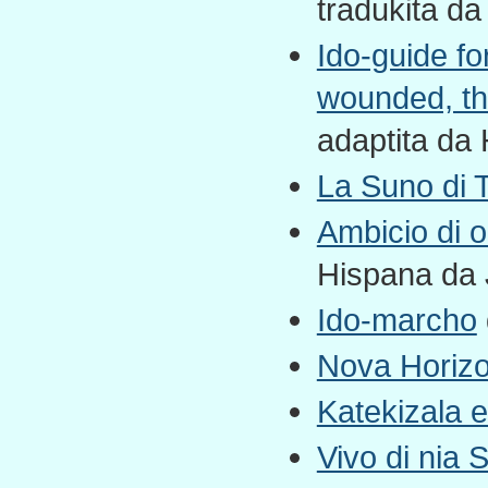
tradukita da
Ido-guide fo
wounded, the
adaptita da 
La Suno di 
Ambicio di or
Hispana da J
Ido-marcho
Nova Horizo
Katekizala 
Vivo di nia 