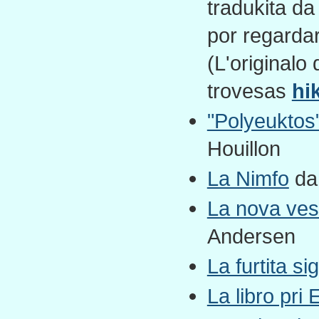
tradukita d
por regardar
(L'originalo
trovesas
hi
"Polyeuktos
Houillon
La Nimfo
da 
La nova vest
Andersen
La furtita s
La libro pri 