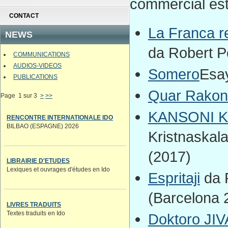
commercial est 
CONTACT
La Franca r
NEWS
da Robert P
COMMUNICATIONS
AUDIOS-VIDEOS
Somero
Esay
PUBLICATIONS
Quar Rakon
Page 1 sur 3
>
>>
KANSONI 
RENCONTRE INTERNATIONALE IDO
BILBAO (ESPAGNE) 2026
Kristnaskala
(2017)
LIBRAIRIE D'ETUDES
Lexiques et ouvrages d'études en Ido
Espritaji
da P
(Barcelona 
LIVRES TRADUITS
Textes traduits en Ido
Doktoro JI