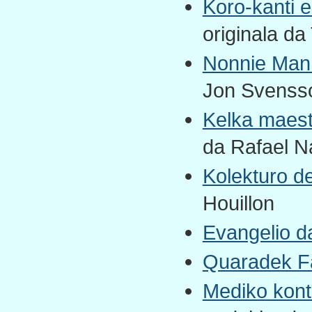
Koro-kanti e
originala da
Nonnie Man
Jon Svensson
Kelka maestr
da Rafael N
Kolekturo d
Houillon
Evangelio d
Quaradek Fa
Mediko kont