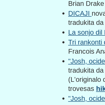
Brian Drake
DICAJI
nova
tradukita da
La sonjo dil
Tri rankonti
Francois An
"Josh, ocider
tradukita d
(L'originalo
trovesas
hi
"Josh, ocider