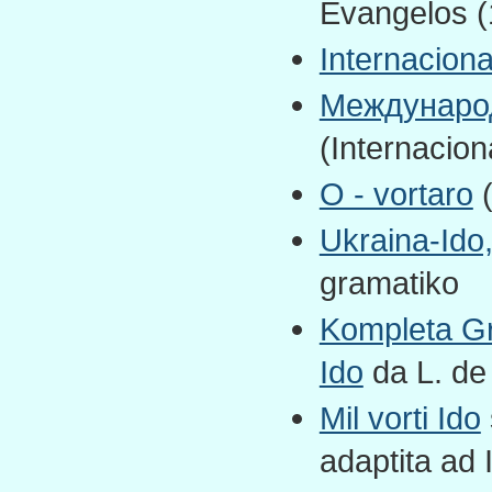
Evangelos (
Internacion
Междунаро
(Internacion
О - vortaro
(
Ukraina-Ido
gramatiko
Kompleta Gra
Ido
da L. de
Mil vorti Ido
adaptita ad