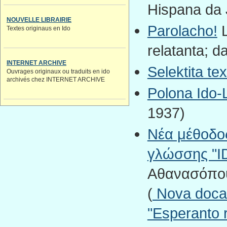
Hispana da 
NOUVELLE LIBRAIRIE
Parolacho!
L
Textes originaus en Ido
relatanta; d
INTERNET ARCHIVE
Selektita tex
Ouvrages originaux ou traduits en ido
archivés chez INTERNET ARCHIVE
Polona Ido-L
1937)
Νέα μέθοδος
γλώσσης "ID
Αθανασόπουλ
(
Nova docado
"Esperanto r