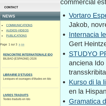
commercial est 
CONTACT
Vortaro Esp
NEWS
Jakob, novr
COMMUNICATIONS
AUDIOS-VIDEOS
Internacia le
PUBLICATIONS
Gert Heintz
Page 1 sur 3
>
>>
STUDYO PR
RENCONTRE INTERNATIONALE IDO
BILBAO (ESPAGNE) 2026
anciena Ido 
transskribit
LIBRAIRIE D'ETUDES
Lexiques et ouvrages d'études en Ido
Kurso di la 
en la Hispan
LIVRES TRADUITS
Gramatica d
Textes traduits en Ido