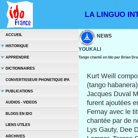
LA LINGUO INT
ACCUEIL
NEWS
HISTORIQUE
YOUKALI
APPRENDRE
Tango chanté en Ido par Brian Dra
DICTIONNAIRES
Kurt Weill compo
CONVERTISSEUR PHONETIQUE IPA
(tango habanera)
PUBLICATIONS
Jacques Duval Ma
furent ajoutées e
AUDIOS - VIDEOS
Fernay avec le ti
BLOGS EN IDO
chantée par de n
LIENS UTILES
Lys Gauty, Dee D
ARCHIVES