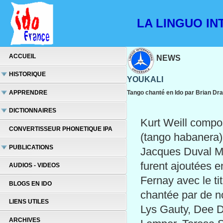
LA LINGUO INT
ACCUEIL
NEWS
HISTORIQUE
YOUKALI
APPRENDRE
Tango chanté en Ido par Brian Dra
DICTIONNAIRES
Kurt Weill compo
CONVERTISSEUR PHONETIQUE IPA
(tango habanera)
PUBLICATIONS
Jacques Duval Ma
furent ajoutées e
AUDIOS - VIDEOS
Fernay avec le ti
BLOGS EN IDO
chantée par de n
LIENS UTILES
Lys Gauty, Dee D
ARCHIVES