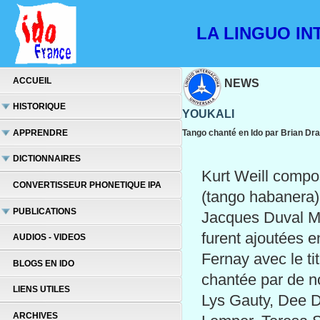
LA LINGUO INT
ACCUEIL
NEWS
HISTORIQUE
YOUKALI
APPRENDRE
Tango chanté en Ido par Brian Dra
DICTIONNAIRES
Kurt Weill compo
CONVERTISSEUR PHONETIQUE IPA
(tango habanera)
PUBLICATIONS
Jacques Duval Ma
furent ajoutées e
AUDIOS - VIDEOS
Fernay avec le ti
BLOGS EN IDO
chantée par de n
LIENS UTILES
Lys Gauty, Dee D
ARCHIVES