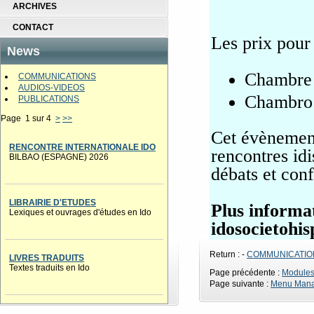
ARCHIVES
CONTACT
Les prix pour 
News
Chambre 
COMMUNICATIONS
AUDIOS-VIDEOS
Chambro 
PUBLICATIONS
Page 1 sur 4
>
>>
Cet évènement
RENCONTRE INTERNATIONALE IDO
rencontres idi
BILBAO (ESPAGNE) 2026
débats et conf
LIBRAIRIE D'ETUDES
Plus informa
Lexiques et ouvrages d'études en Ido
idosocietoh
Return : -
COMMUNICATIO
LIVRES TRADUITS
Textes traduits en Ido
Page précédente :
Module
Page suivante :
Menu Man