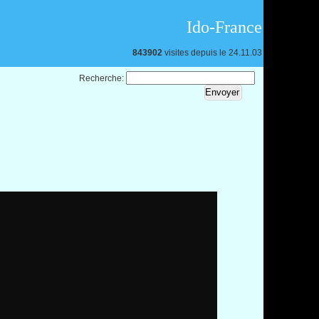
Ido-France
843902
visites depuis le 24.11.03
Recherche: