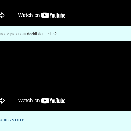
de e pro quo tu decidis lernar Ido?
UDIOS-VIDEOS