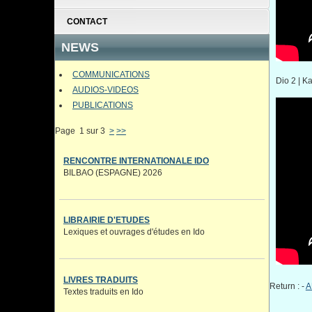
CONTACT
NEWS
COMMUNICATIONS
Dio 2 | Kan
AUDIOS-VIDEOS
PUBLICATIONS
Page 1 sur 3
>
>>
RENCONTRE INTERNATIONALE IDO
BILBAO (ESPAGNE) 2026
LIBRAIRIE D'ETUDES
Lexiques et ouvrages d'études en Ido
LIVRES TRADUITS
Return : -
A
Textes traduits en Ido