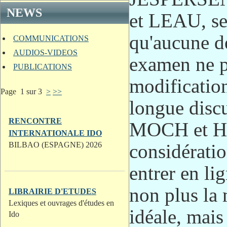
NEWS
et LEAU, sec
qu'aucune d
COMMUNICATIONS
AUDIOS-VIDEOS
examen ne pe
PUBLICATIONS
modification
Page 1 sur 3
>
>>
longue disc
RENCONTRE
MOCH et HUG
INTERNATIONALE IDO
considératio
BILBAO (ESPAGNE) 2026
entrer en li
non plus la 
LIBRAIRIE D'ETUDES
Lexiques et ouvrages d'études en
idéale, mais
Ido