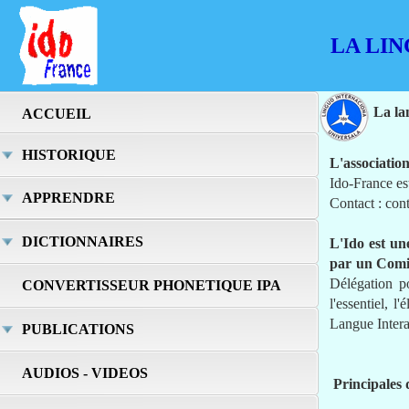
LA LING
La la
ACCUEIL
HISTORIQUE
L'associatio
Ido-France est
APPRENDRE
Contact : cont
DICTIONNAIRES
L'Ido est une
par un Comit
Délégation p
CONVERTISSEUR PHONETIQUE IPA
l'essentiel, 
Langue Intera
PUBLICATIONS
AUDIOS - VIDEOS
Principales d