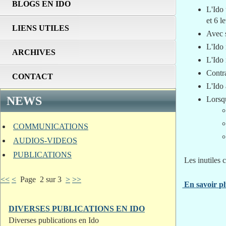
BLOGS EN IDO
L'Ido 
et 6 l
LIENS UTILES
Avec s
L'Ido 
ARCHIVES
L'Ido 
Contra
CONTACT
L'Ido 
NEWS
Lorsqu
COMMUNICATIONS
AUDIOS-VIDEOS
PUBLICATIONS
Les inutiles c
<<
<
Page 2 sur 3
>
>>
En savoir plu
DIVERSES PUBLICATIONS EN IDO
Diverses publications en Ido