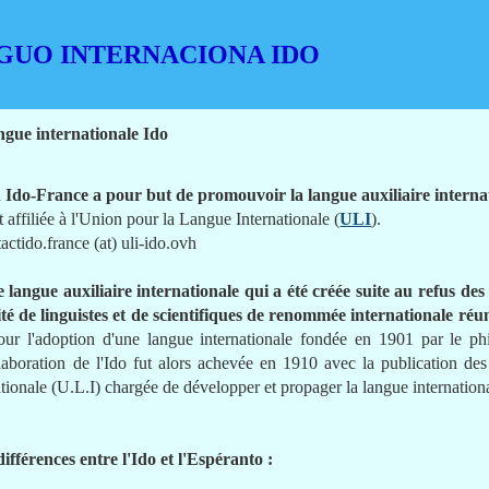
UO INTERNACIONA IDO
ngue internationale Ido
n Ido-France a pour but de promouvoir la langue auxiliaire interna
 affiliée à l'Union pour la Langue Internationale (
ULI
).
actido.france (at) uli-ido.ovh
 langue auxiliaire internationale qui a été créée suite au refus de
é de linguistes et de scientifiques de renommée internationale réu
our l'adoption d'une langue internationale fondée en 1901 par le p
l'élaboration de l'Ido fut alors achevée en 1910 avec la publication de
tionale (U.L.I) chargée de développer et propager la langue internation
ifférences entre l'Ido et l'Espéranto :