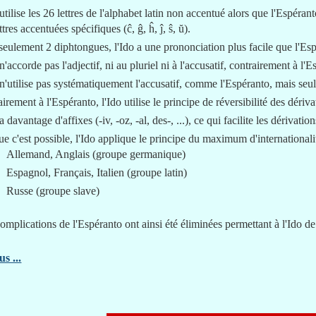
utilise les 26 lettres de l'alphabet latin non accentué alors que l'Espéranto
ettres accentuées spécifiques (ĉ, ĝ, ĥ, ĵ, ŝ, ŭ).
eulement 2 diphtongues, l'Ido a une prononciation plus facile que l'Esp
n'accorde pas l'adjectif, ni au pluriel ni à l'accusatif, contrairement à l'
n'utilise pas systématiquement l'accusatif, comme l'Espéranto, mais seul
irement à l'Espéranto, l'Ido utilise le principe de réversibilité des dériv
a davantage d'affixes (-iv, -oz, -al, des-, ...), ce qui facilite les dérivation
e c'est possible, l'Ido applique le principe du maximum d'internationali
Allemand, Anglais (groupe germanique)
Espagnol, Français, Italien (groupe latin)
Russe (groupe slave)
omplications de l'Espéranto ont ainsi été éliminées permettant à l'Ido de
s ...