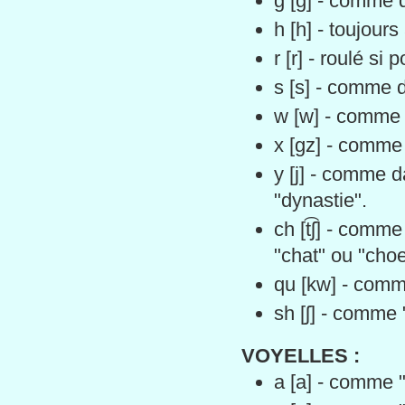
g [g] - comme 
h [h] - toujour
r [r] - roulé si
s [s] - comme 
w [w] - comme 
x [gz] - comme
y [j] - comme 
"dynastie".
ch [t͡ʃ] - com
"chat" ou "choe
qu [kw] - comm
sh [ʃ] - comme
VOYELLES :
a [a] - comme 