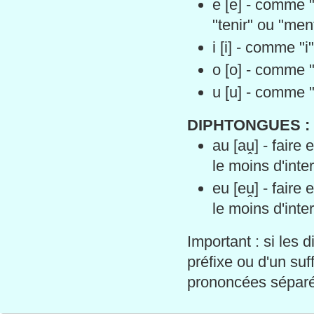
e [e] - comme 
"tenir" ou "ment
i [i] - comme "
o [o] - comme "
u [u] - comme 
DIPHTONGUES :
au [aṷ] - faire
le moins d'int
eu [eṷ] - faire
le moins d'int
Important : si les
préfixe ou d'un suf
prononcées séparéme