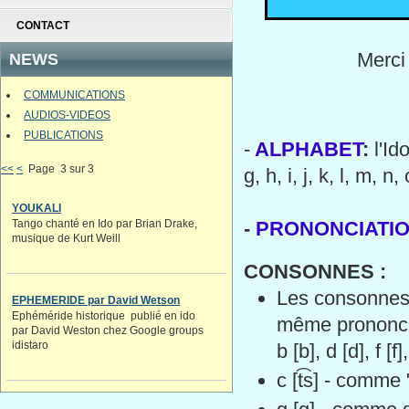
CONTACT
Merci
NEWS
COMMUNICATIONS
AUDIOS-VIDEOS
PUBLICATIONS
-
ALPHABET
:
l'Id
<<
<
Page 3 sur 3
g, h, i, j, k, l, m, n, 
YOUKALI
Tango chanté en Ido par Brian Drake,
-
PRONONCIATION 
musique de Kurt Weill
CONSONNES :
Les consonnes b, 
EPHEMERIDE par David Wetson
Ephéméride historique publié en ido
même prononcia
par David Weston chez Google groups
idistaro
b [b], d [d], f [f]
c [t͡s] - comme 