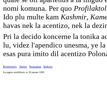
nomi komuna. Per quo
Profilaktol
Ido plu multe kam
Kashmir
,
Kame
havas nek la acentizo, nek la dezi
Pri la decido koncerne la tonika a
lu, videz l'apendico unesma, ye la
esas pura imito dil acentizo Polon
Kontenajo
Antea
Sequanta
Indexo
Ica pagino modifikesis ye 28 januaro 1999.