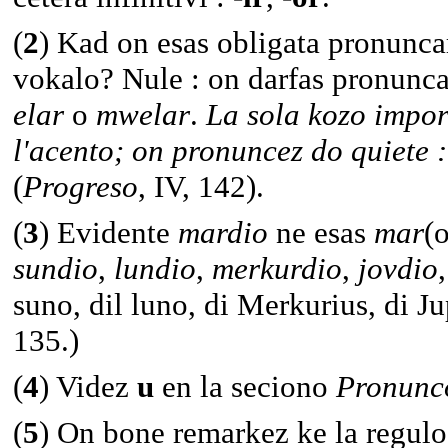
(
2
) Kad on esas obligata pronunc
vokalo? Nule : on darfas pronunca
elar
o
mwelar
.
La sola kozo import
l'acento; on pronuncez do quiete :
(
Progreso
, IV, 142).
(
3
) Evidente
mardio
ne esas
mar
(o
sundio
,
lundio
,
merkurdio
,
jovdio
suno, dil luno, di Merkurius, di J
135.)
(
4
) Videz
u
en la seciono
Pronunco
(
5
) On bone remarkez ke la regul