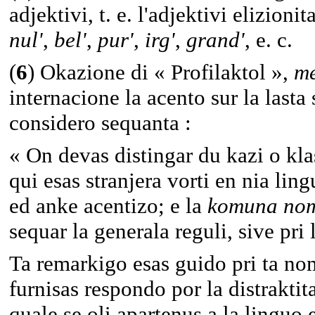
adjektivi, t. e. l'adjektivi elizio
nul'
,
bel'
,
pur'
,
irg'
,
grand'
, e. c.
(
6
) Okazione di « Profilaktol »,
m
internacione la acento sur la lasta
considero sequanta :
« On devas distingar du kazi o kla
qui esas stranjera vorti en nia li
ed anke acentizo; e la
komuna no
sequar la generala reguli, sive pri l
Ta remarkigo esas guido pri ta nom
furnisas respondo por la distraktita
quale se oli apartenus a la linguo 