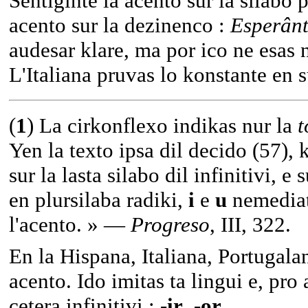
Sentiginte la acento sur la silabo 
acento sur la dezinenco :
Esperân
audesar klare, ma por ico ne esas 
L'Italiana pruvas lo konstante en s
(
1
) La cirkonflexo indikas nur la
t
Yen la texto ipsa dil decido (57), 
sur la lasta silabo dil infinitivi, e
en plursilaba radiki,
i
e
u
nemediat
l'acento. » —
Progreso
, III, 322.
En la Hispana, Italiana, Portugalana
acento. Ido imitas ta lingui e, pro
cetera infinitivi :
-ir
,
-or
.