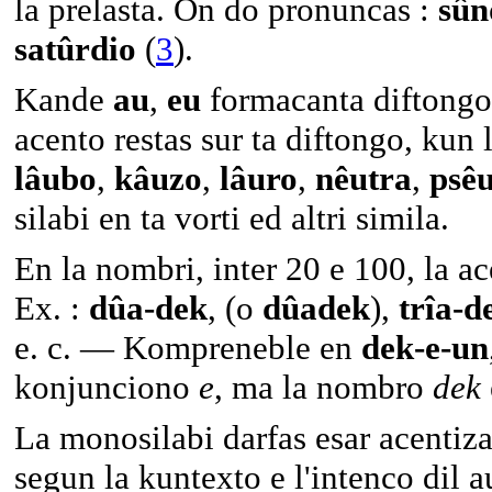
la prelasta. On do pronuncas :
sûn
satûrdio
(
3
).
Kande
au
,
eu
formacanta diftongo
acento restas sur ta diftongo, kun 
lâubo
,
kâuzo
,
lâuro
,
nêutra
,
psê
silabi en ta vorti ed altri simila.
En la nombri, inter 20 e 100, la ac
Ex. :
dûa-dek
, (o
dûadek
),
trîa-d
e. c. — Kompreneble en
dek-e-un
konjunciono
e
, ma la nombro
dek
La monosilabi darfas esar acentiz
segun la kuntexto e l'intenco dil a