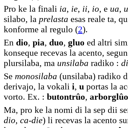
Pro ke la finali
ia
,
ie
,
ii
,
io
, e
ua
,
u
silabo, la
prelasta
esas reale ta, qu
konforme al regulo (
2
).
En
dio
,
pia
,
duo
,
gluo
ed altri sim
konseque recevas la acento, segun
plursilaba, ma
unsilaba
radiko :
d
Se
monosilaba
(unsilaba) radiko d
derivajo, la vokali
i
,
u
portas la ac
vorto. Ex. :
butontrûo
,
arborglû
Ma, pro ke la nomi di la sep dii 
dio
,
ca-die
) li recevas la acento s