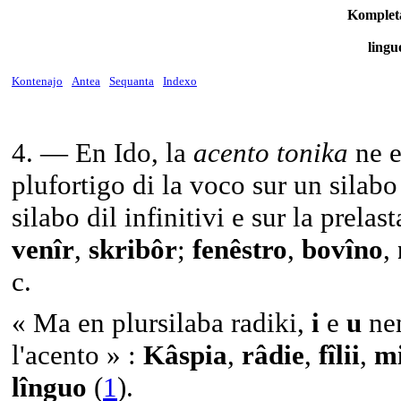
Komplet
lingu
Kontenajo
Antea
Sequanta
Indexo
4
. — En Ido, la
acento tonika
ne e
plufortigo di la voco sur un silabo 
silabo dil infinitivi e sur la prelas
venîr
,
skribôr
;
fenêstro
,
bovîno
,
c.
« Ma en plursilaba radiki,
i
e
u
nem
l'acento » :
Kâspia
,
râdie
,
fîlii
,
mi
lînguo
(
1
).