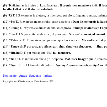
(
8
) *
Krik
imitas la bruiso di kozo lacerata :
Il prenis mea naztuko e krik! il lac
hakilo, krik-krak! il abatis l'eshafodo.
(
9
) *
Uf
F. I. S. expresas la alejeso, la liberigeso pri ulo sufriganta, penoza, tedant
(
10
) *
Paf
D. F. expresas frapo, stroko, subit acidento :
Dum ke me turnis la kapo
(
11
) *
Plump
D. expresas la bruiso di falo, di explozo :
Plump! il falabis en l'aq
(
12
) *
Sus
F. I. S. por ecitar al defenso, al persequo :
Sus! sus! al armi, al enemiki
(
13
) *
Psit
e
pst
D. F. por atencigar persono qua iras avan vu :
Me audis psit! dop 
(
14
) *
Shut
e
sht
F. por tacigar o silencigar :
shut! shut! yen elu, tacez. — Shut, 
(
15
) *
Hu, hu
D. F. por mokar ulu :
Hu! hu! mentiero.
(
16
) *
Ba
D. E. F. indikas ne sucio pri, desprizo :
Ba! lasez lu agar quale il volas
(
17
) *
Aye
F. E. S. I. klamesko di doloro :
Aye! aye! quante me sufras! Aye! vu pi
Kontenajo
Antea
Sequanta
Indexo
Ica pagino modifikesis laste ye 31-ma januaro 1999.