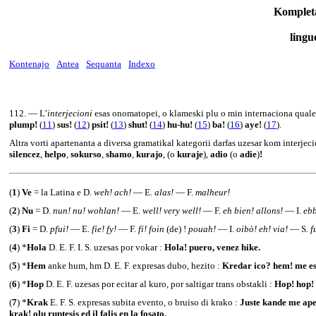
Komplet
lingu
Kontenajo
Antea
Sequanta
Indexo
112
. — L’
interjecioni
esas onomatopei, o klameski plu o min internaciona qual
plump!
(
11
)
sus!
(
12
)
psit!
(
13
)
shut!
(
14
)
hu-hu!
(
15
)
ba!
(
16
)
aye!
(
17
).
Altra vorti apartenanta a diversa gramatikal kategorii darfas uzesar kom interjeci
silencez
,
helpo
,
sokurso
,
shamo
,
kurajo
, (o
kuraje
),
adio
(o
adie
)
!
(
1
)
Ve
= la Latina e D.
weh! ach!
— E.
alas!
— F.
malheur!
(
2
)
Nu
= D.
nun! nu! wohlan!
— E.
well! very well!
— F.
eh bien! allons!
— I.
eb
(
3
)
Fi
= D.
pfui!
— E.
fie! fy!
— F.
fi! foin
(de) !
pouah!
— I.
oibò! eh! via!
— S
. 
(
4
) *
Hola
D. E. F. I. S. uzesas por vokar :
Hola! puero, venez hike.
(
5
) *
Hem
anke hum, hm D. E. F. expresas dubo, hezito :
Kredar ico? hem! me es
(
6
) *
Hop
D. E. F. uzesas por ecitar al kuro, por saltigar trans obstakli :
Hop! hop! 
(
7
) *
Krak
E. F. S. expresas subita evento, o bruiso di krako :
Juste kande me aper
krak! olu ruptesis ed il falis en la fosato.