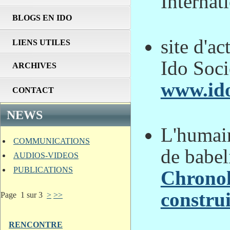
Internat
BLOGS EN IDO
site d'ac
LIENS UTILES
Ido Soci
ARCHIVES
www.ido
CONTACT
NEWS
L'humain
COMMUNICATIONS
de babe
AUDIOS-VIDEOS
PUBLICATIONS
Chronol
construi
Page 1 sur 3
>
>>
RENCONTRE